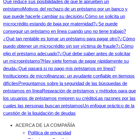
Qué reduce sus posibilidades de que le aprueben un
préstamo
Motivos del rechazo de un préstamo por un banco y
que puede hacerle cambiar su decisión
¿Cómo se solicita un
microcrédito estando de baja por maternidad?
¿Se puede
conseguir un préstamo en línea cuando uno no tiene trabajo?
¿Qué tan rentable es tomar un préstamo para pagar otro?
¿Cómo
puedo obtener un microcrédito sin ser víctima de fraude?
¿Cómo
elijo el préstamo adecuado?
¿Qué debe saber antes de solicitar
un micropréstamo?
Hay siete formas de pagar rápidamente su
deuda
¿Qué pasará si no pago mis préstamos en línea?
Instituciones de microfinanzas: un ayudante confiable en tiempos
difíciles
Preguntamos sobre la seguridad de las búsquedas de
préstamos en línea
Reparación de préstamos y métodos para que
los usuarios de préstamos mejoren su crédito
Las razones por las
cuales las personas buscan préstamos
Un enfoque práctico de la
cuestión de la liquidación de deudas
ACERCA DE LA COMPAÑÍA
Política de privacidad